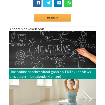
Meld je aan
Anderen bekeken ook
Hoe online coaches viraal gaan op TikTok (en views
omzetten in betalende klanten)