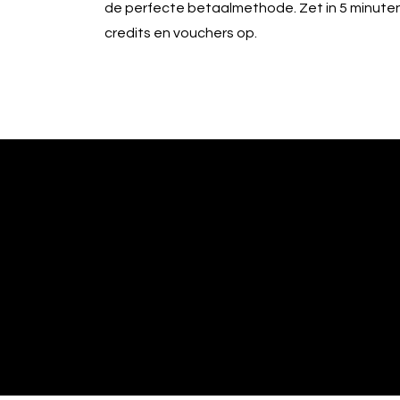
de perfecte betaalmethode. Zet in 5 minute
edrag van deze
credits en vouchers op.
ezoeker.
Voorkeuren opslaan