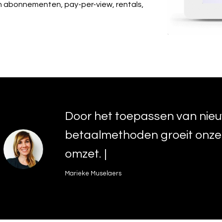
n abonnementen, pay-per-view, rentals,
D
o
o
r
h
e
t
t
o
e
p
a
s
s
e
n
v
a
n
n
i
e
u
b
e
t
a
a
l
m
e
t
h
o
d
e
n
g
r
o
e
i
t
o
n
z
e
o
m
z
e
t
.
Marieke Muselaers