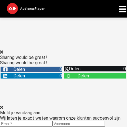
ngen
 onze
licy
Sharing would be great!
Sharing would be great!
Delen
0
Delen
0
oneel
Delen
0
Delen
onele
s zijn
kelijk om
bsite te
ken. Ze
Meld je vandaag aan
 gebruikt
Wij laten je exact weten waarom onze klanten succesvol zijn
asisfuncties