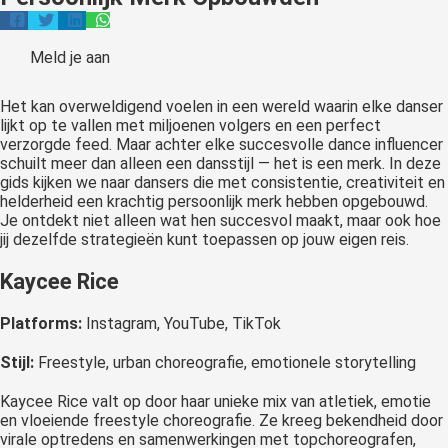
oekers te
 op de
Meld je aan
e. Hierdoor
 website-
Het kan overweldigend voelen in een wereld waarin elke danser
ren
lijkt op te vallen met miljoenen volgers en een perfect
nte
verzorgde feed. Maar achter elke succesvolle dance influencer
enties
schuilt meer dan alleen een dansstijl — het is een merk. In deze
gebaseerd
gids kijken we naar dansers die met consistentie, creativiteit en
helderheid een krachtig persoonlijk merk hebben opgebouwd.
 gedrag van
Je ontdekt niet alleen wat hen succesvol maakt, maar ook hoe
ezoeker.
jij dezelfde strategieën kunt toepassen op jouw eigen reis.
Kaycee Rice
uren
Platforms:
Instagram, YouTube, TikTok
Stijl:
Freestyle, urban choreografie, emotionele storytelling
Kaycee Rice valt op door haar unieke mix van atletiek, emotie
en vloeiende freestyle choreografie. Ze kreeg bekendheid door
virale optredens en samenwerkingen met topchoreografen,