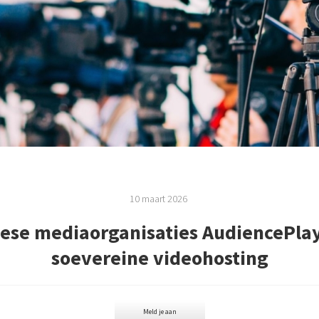
10 maart 2026
se mediaorganisaties AudiencePlay
soevereine videohosting
Meld je aan