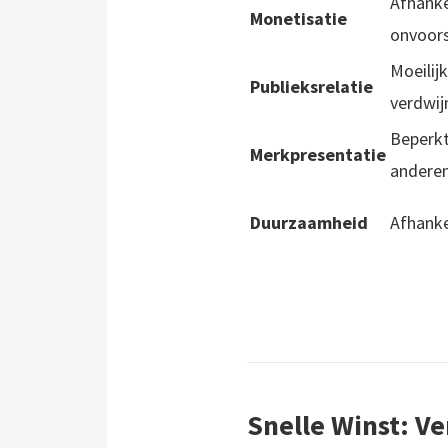
Afhanke
Monetisatie
onvoors
Moeilij
Publieksrelatie
verdwij
Beperkt
Merkpresentatie
anderen
Duurzaamheid
Afhanke
Snelle Winst: V