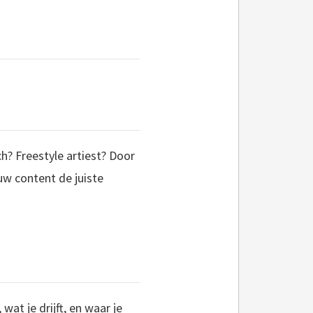
h? Freestyle artiest? Door
uw content de juiste
at je drijft, en waar je