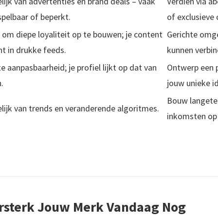
lijk van advertenties en brand deals – vaak
Verdien via 
pelbaar of beperkt.
of exclusieve 
k om diepe loyaliteit op te bouwen; je content
Gerichte omge
nt in drukke feeds.
kunnen verbin
e aanpasbaarheid; je profiel lijkt op dat van
Ontwerp een 
.
jouw unieke id
Bouw langeter
lijk van trends en veranderende algoritmes.
inkomsten op
ersterk Jouw Merk Vandaag Nog