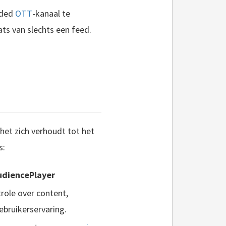
nded
OTT
-kanaal te
ts van slechts een feed.
 het zich verhoudt tot het
s:
udiencePlayer
role over content,
ebruikerservaring.