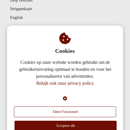
Help centrum
Strippenkaart
English
Bedrijf
Contact
Cookies
Privacy
Cookies op onze website worden gebruikt om de
Partnerships
gebruikerservaring optimaal te houden en voor het
Over ons
personaliseren van advertenties.
Bekijk ook onze privacy policy
AudiencePlayer
De Nieuwe Erven 3
5431 NV
Cuijk
Alleen Functioneel
info@audienceplayer.com
Accepteer alle
KvK nummer: 50611577