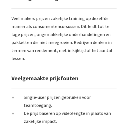
oekers te
 op de
e. Hierdoor
Veel makers prijzen zakelijke training op dezelfde
 website-
manier als consumentencursussen. Dit leidt tot te
ren
lage prijzen, ongemakkelijke onderhandelingen en
nte
pakketten die niet meegroeien. Bedrijven denken in
enties
termen van rendement, niet in kijktijd of het aantal
gebaseerd
lessen.
 gedrag van
ezoeker.
Veelgemaakte prijsfouten
uren
Single-user prijzen gebruiken voor
teamtoegang.
De prijs baseren op videolengte in plaats van
zakelijke impact.