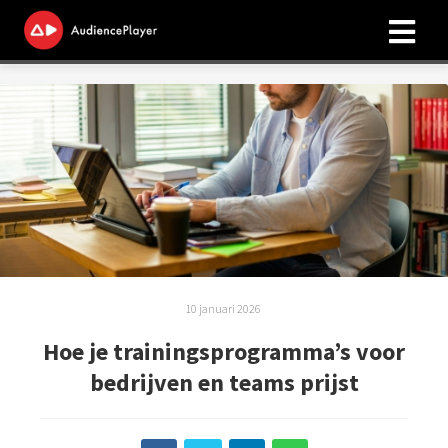
ngen
 onze
licy
oneel
onele
s zijn
10 januari 2026
kelijk om
Hoe je trainingsprogramma’s voor
bsite te
bedrijven en teams prijst
ken. Ze
 gebruikt
asisfuncties