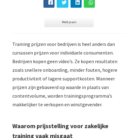
der deze
s kan de
e niet
Meld je aan
oneren.
ieken
Training prijzen voor bedrijven is heel anders dan
ische
cursussen prijzen voor individuele consumenten.
s worden
kt om
Bedrijven kopen geen video’s. Ze kopen resultaten
em
zoals snellere onboarding, minder fouten, hogere
tie te
productiviteit of lagere supportkosten. Wanneer
elen over
prijzen zijn gebaseerd op waarde in plaats van
drag van
contentvolume, worden trainingsprogramma’s
zoeker op
makkelijker te verkopen en winstgevender.
site.
ing
Waarom prijsstelling voor zakelijke
ingcookies
 gebruikt
training vaak misgaat