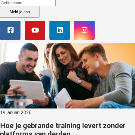
der deze
s kan de
Meld je aan
e niet
oneren.
ieken
ische
s worden
kt om
em
tie te
elen over
drag van
zoeker op
site.
19 januari 2026
ing
ingcookies
Hoe je gebrande training levert zonder
 gebruikt
platforms van derden