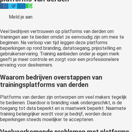
oekers te
 op de
Meld je aan
e. Hierdoor
 website-
Veel bedrijven vertrouwen op platforms van derden om
ren
trainingen aan te bieden omdat ze eenvoudig zijn om mee te
nte
beginnen. Na verloop van tijd leggen deze platforms
enties
beperkingen op rond branding, datatoegang, prijsstelling en
gebaseerd
gebruikerservaring. Training aanbieden onder je eigen merk
geeft je meer controle en zorgt voor een professionelere
 gedrag van
ervaring voor deelnemers.
ezoeker.
Waarom bedrijven overstappen van
trainingsplatforms van derden
uren
Platforms van derden zijn ontworpen om veel makers tegelijk
te bedienen. Daardoor is branding vaak ondergeschikt, is de
toegang tot data beperkt en is maatwerk beperkt. Naarmate
training belangrijker wordt voor je bedrijf, worden deze
beperkingen steeds moeilijker te accepteren.
Veelvoorkomende problemen met platforms