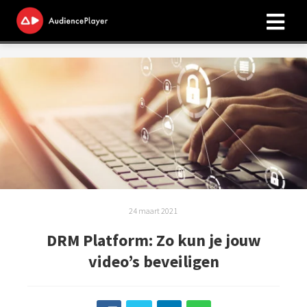
ngen
 onze
licy
oneel
onele
s zijn
24 maart 2021
kelijk om
DRM Platform: Zo kun je jouw
bsite te
video’s beveiligen
ken. Ze
 gebruikt
asisfuncties