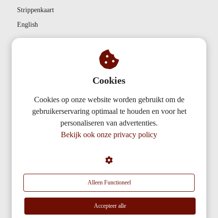
Strippenkaart
English
Bedrijf
Contact
Cookies
Privacy
Cookies op onze website worden gebruikt om de
Partnerships
gebruikerservaring optimaal te houden en voor het
Over ons
personaliseren van advertenties.
Bekijk ook onze privacy policy
AudiencePlayer
De Nieuwe Erven 3
5431 NV
Cuijk
Alleen Functioneel
info@audienceplayer.com
Accepteer alle
KvK nummer: 50611577