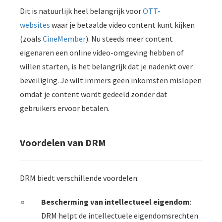
oekers te
Dit is natuurlijk heel belangrijk voor
OTT-
 op de
websites
waar je betaalde video content kunt kijken
e. Hierdoor
(zoals
CineMember
). Nu steeds meer content
 website-
eigenaren een online video-omgeving hebben of
ren
nte
willen starten, is het belangrijk dat je nadenkt over
enties
beveiliging. Je wilt immers geen inkomsten mislopen
gebaseerd
omdat je content wordt gedeeld zonder dat
 gedrag van
gebruikers ervoor betalen.
ezoeker.
Voordelen van DRM
uren
DRM biedt verschillende voordelen:
Bescherming van intellectueel eigendom
:
DRM helpt de intellectuele eigendomsrechten