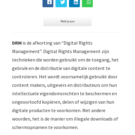
der deze
s kan de
e niet
Meld je aan
oneren.
ieken
DRM
is de afkorting van “Digital Rights
ische
Management”. Digital Rights Management zijn
s worden
kt om
technieken die worden gebruikt om de toegang, het
em
gebruik en de distributie van digitale content te
tie te
controleren. Het wordt voornamelijk gebruikt door
elen over
content makers, uitgevers en distributeurs om hun
drag van
intellectuele eigendomsrechten te beschermen en
zoeker op
ongeoorloofd kopiëren, delen of wijzigen van hun
site.
digitale producten te voorkomen. Met andere
ing
woorden, het is de manier om illegale downloads of
ingcookies
schermopnamen te voorkomen.
 gebruikt