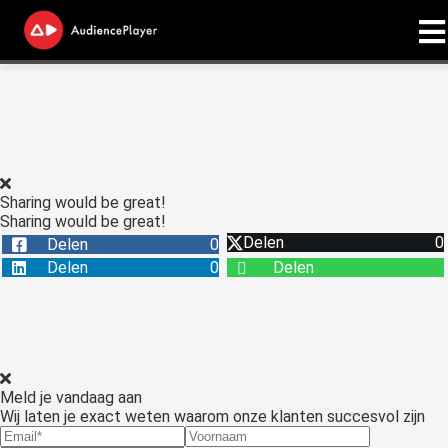
ngen
 onze
licy
Sharing would be great!
Sharing would be great!
Delen
0
Delen
0
oneel
Delen
0
Delen
onele
s zijn
kelijk om
bsite te
ken. Ze
Meld je vandaag aan
 gebruikt
Wij laten je exact weten waarom onze klanten succesvol zijn
asisfuncties