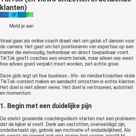
oekers te
klanten)
 op de
e. Hierdoor
 website-
Meld je aan
ren
nte
Viraal gaan als online coach draait niet om geluk of dansen voor
de camera. Het gaat om het positioneren van expertise op een
enties
manier die eenvoudig, herkenbaar en direct toepasbaar voelt.
gebaseerd
TikTok geeft coaches een enorm bereik, maar alleen wie weet
 gedrag van
hoe advies goed verpakt moet worden, ziet echte groei.
ezoeker.
Deze gids legt uit hoe business-, life- en mindsetcoaches virale
TikTok-content maken en aandacht omzetten in echte klanten.
Het doel is niet alleen views. Het doel is vertrouwen, autoriteit
uren
en momentum.
1. Begin met een duidelijke pijn
De snelst groeiende coachingvideo’s starten met een probleem
dat de kijker al voelt. Denk aan vastzitten, overweldigd zijn,
onderbetaald zijn, gebrek aan motivatie of onduidelijkheid. Als
de eerste zin iemand zich niet gezien laat voelen, scrollt hij